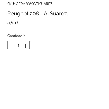
SKU: CERA208SGTISUAREZ
Peugeot 208 J.A. Suarez
Precio
5,95 €
Cantidad
*
Agregar al carrito
Tamaño 21 x 30 cm
Impresión Digital
Papel Estucado mate 300g/m2
Packaging Enrollado en un tubo