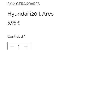
SKU: CERAi20ARES
Hyundai i20 I. Ares
Precio
5,95 €
Cantidad
*
Agregar al carrito
Tamaño 21 x 30 cm
Impresión Digital
Papel Estucado mate 300g/m2
Packaging Enrollado en un tubo