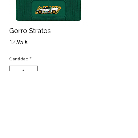
Gorro Stratos
Precio
12,95 €
Cantidad
*
Agregar al carrito
*Heather - 55% Poliéster/45% Acrílico
100% Acrílico Soft-Touch de tacto
suave Capa doble de punto Dobladillo
de punto elástico