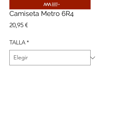
Camiseta Metro 6R4
Precio
20,95 €
TALLA
*
Cantidad
*
Agregar al carrito
100% algodón orgánico. Corte recto.
Costuras laterales. 165 g/m²