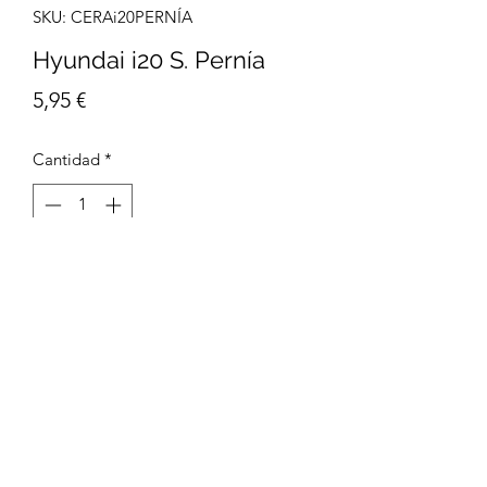
SKU: CERAi20PERNÍA
Hyundai i20 S. Pernía
Precio
5,95 €
Cantidad
*
Agregar al carrito
Tamaño 21 x 30 cm
Impresión Digital
Papel Estucado mate 300g/m2
Packaging Enrollado en un tubo